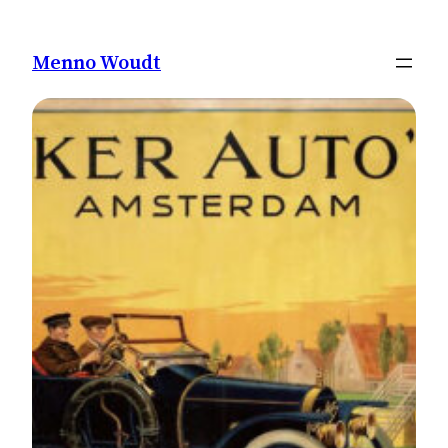
Ga
naar
Menno Woudt
de
inhoud