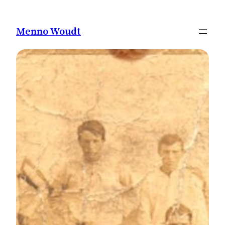
Ga
naar
Menno Woudt
de
inhoud