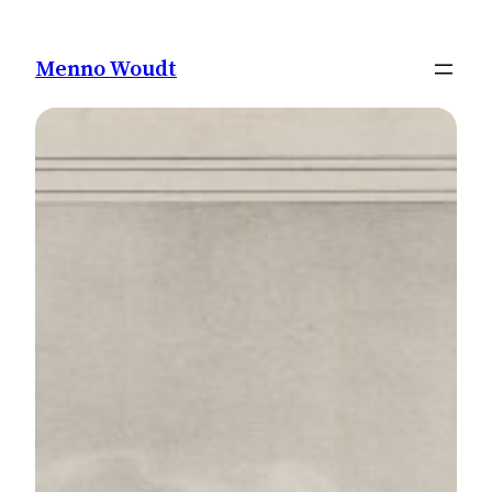
Ga
naar
Menno Woudt
de
inhoud