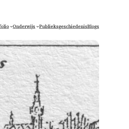
folio
Onderwijs
Publieksgeschiedenis
Blogs