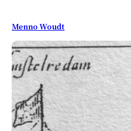
Ga
naar
de
Menno Woudt
inhoud