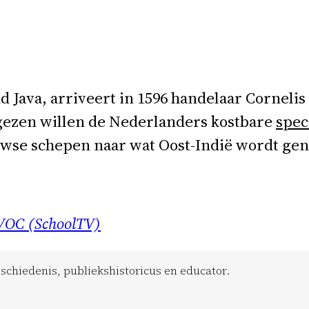
d Java, arriveert in 1596 handelaar Corneli
ugezen willen de Nederlanders kostbare
spec
uwse schepen naar wat Oost-Indië wordt ge
VOC (SchoolTV)
chiedenis, publiekshistoricus en educator.