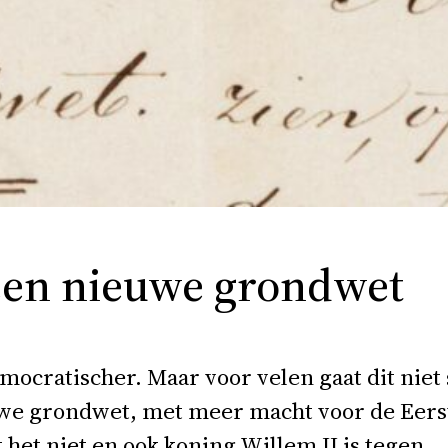
 een nieuwe grondwet
emocratischer. Maar voor velen gaat dit ni
we grondwet, met meer macht voor de Eer
 het niet en ook koning Willem II is tegen.