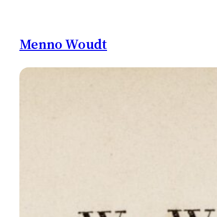
Ga
naar
de
Menno Woudt
inhoud