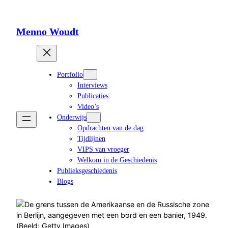
Ga
naar
de
Menno Woudt
inhoud
Portfolio
Interviews
Publicaties
Video’s
Onderwijs
Opdrachten van de dag
Tijdlijnen
VIPS van vroeger
Welkom in de Geschiedenis
Publieksgeschiedenis
Blogs