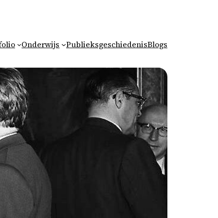
folio
Onderwijs
Publieksgeschiedenis
Blogs