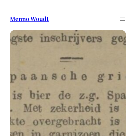
Ga
naar
Menno Woudt
de
inhoud