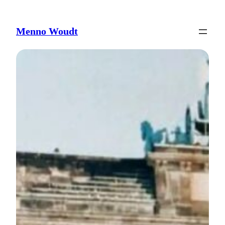
Ga
naar
de
Menno Woudt
inhoud