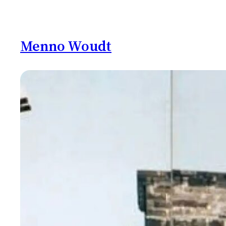
Ga
naar
de
Menno Woudt
inhoud