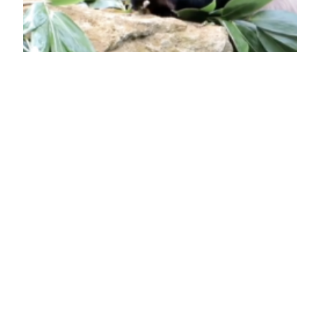
Video: Bouwien en Menno heten de
reuzenpanda’s welkom
Menno Woudt is docent geschiedenis, publiekshistoricus en
educator.