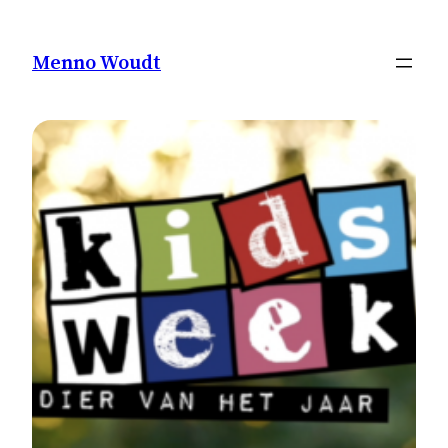
Ga
naar
Menno Woudt
de
inhoud