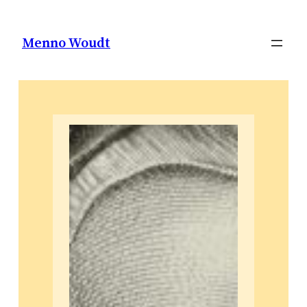
Ga
naar
Menno Woudt
de
inhoud