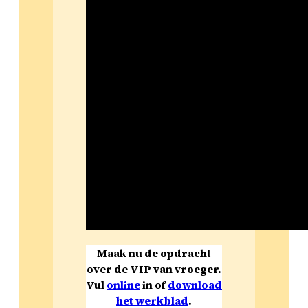
Maak nu de opdracht
over de VIP van vroeger.
Vul
online
in of
download
het werkblad
.