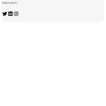
educator.
Twitter
LinkedIn
Instagram