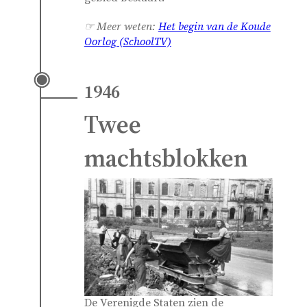
☞ Meer weten:
Het begin van de Koude
Oorlog (SchoolTV)
1946
Twee
machtsblokken
De Verenigde Staten zien de