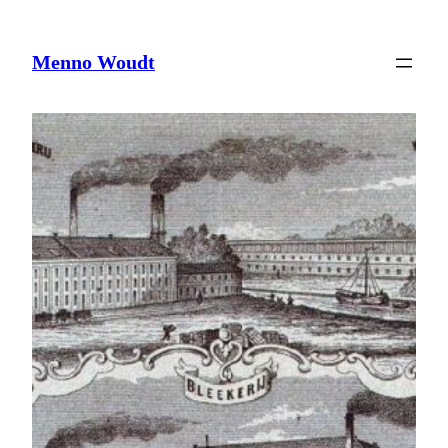
Ga
naar
de
Menno Woudt
inhoud