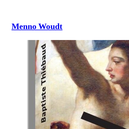
Ga
naar
de
Menno Woudt
inhoud