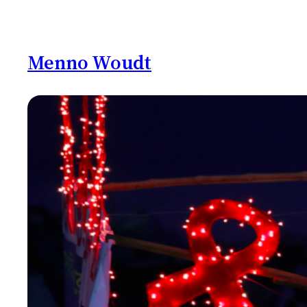
Ga
naar
de
Menno Woudt
inhoud