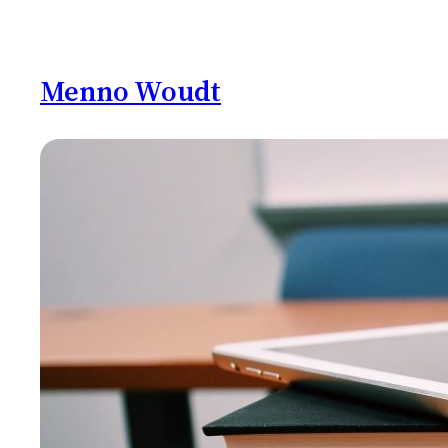
Ga
naar
de
Menno Woudt
inhoud