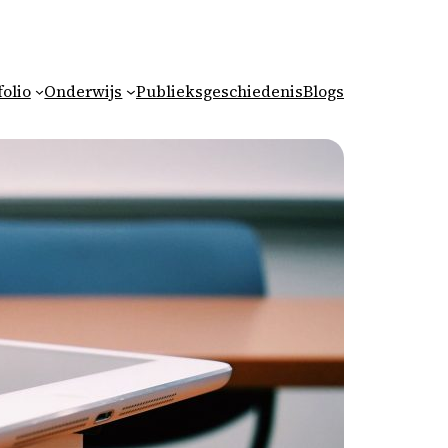
folio
Onderwijs
Publieksgeschiedenis
Blogs