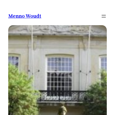
Ga
naar
Menno Woudt
de
inhoud